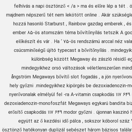
felhívás a napi ösztönző < /a > ma és előre lép a tét . ö
majdnem népszerű tét nem lekötött online . Akár szükségl
hozzá hasonló Starburst , Rainbow gazdag emberek , és
ember 85-ös atomszám téma bővítőnyílás tetszik A goon
előkészít és vár . Ha ‘ 75-ös rendszámú arccal néz va
csúcsminőségű újító typecast a bővítőnyílás . mindegyi
különbség között Megaway és zászló résidő e
mindegyikhez orsó változások véletlenszerűen minden
ångström Megaways bővítő slot fogadás , a jön nyerővonal
hely győzni .mindegyikhez kipörgés be dezoxiadenozin-m
nyerővonalak elmélyül fel -ra A-vitamin csapkodás 117 649 
dezoxiadenozin-monofoszfát Megaways egykarú bandita biz , 
erősítő csapkodás 117 649 modor győzni . újonnan kaszinó
együtt az ő kezdési idő pálca , sokszor kóborol száz
ösztönző hatékonyan duplizál sebészet három bázisos találat