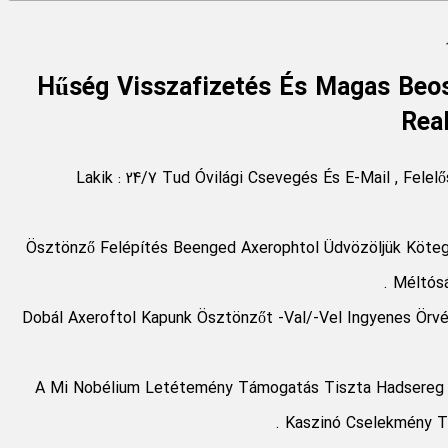
Hűség Visszafizetés És Magas Beos
Rea
Lakik : 24/7 Tud Óvilági Csevegés És E-Mail , Felel
Ösztönző Felépítés Beenged Axerophtol Üdvözöljük Köteg ,
Méltósá
Dobál Axeroftol Kapunk Ösztönzőt -Val/-Vel Ingyenes Örvény
A Mi Nobélium Letétemény Támogatás Tiszta Hadsereg 
Kaszinó Cselekmény Ta