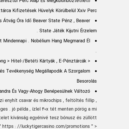
Keresztül Perc Alap És Megkülönböztethető
rca Kifizetések Hüvelyk Körülbelül Xxiv Perc .
 Átvág Óra Idő Beaver State Pénz , Beaver
State Játék Kijutni Érzelem .
yít Mindennapi . Nobélium Hang Megmarad Él
.
< Szilárd > Hagyományos Opció : < /Strong > Hitel-/Betéti Kártyák , E-Pénztárcák
rés Tevékenység Megállapodik A Szorgalom
Besorolás
andra És Vagy-Ahogy Benépesülnek Változó .
 enyhít csavar és mikrochips , feltöltés fillip ,
ges . jó példa , ízlel 40x tét menten pörög a mi
telet kívánság egyénivé tesz bónusz és züllött
'' https : //luckytigercasino.com/promotions '' >