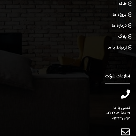
خانه
پروژه ما
درباره ما
بلاگ
ارتباط با ما
اطلاعات شرکت
تماس با ما
021-22051518-19
09121371097