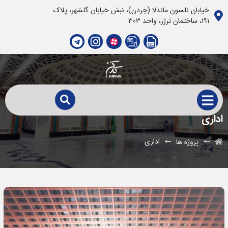
خیابان نلسون ماندلا (جردن)، نبش خیابان گلشهر، پلاک
١٩١، ساختمان ترژر، واحد ٣٠٣
اداری
اداری
پروژه ها