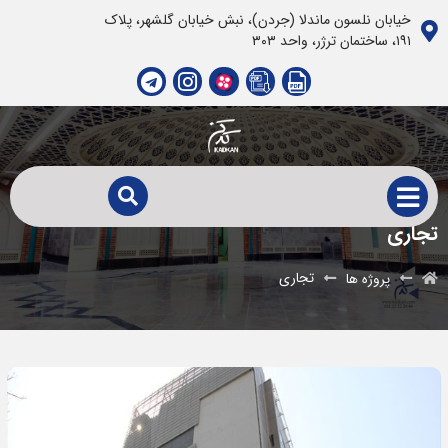
خیابان نلسون ماندلا (جردن)، نبش خیابان گلشهر، پلاک
١٩١، ساختمان ترژر، واحد ٣٠٣
تجاری
تجاری
پروژه ها