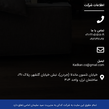
اطلاعات شرکت
تماس با ما
021-22051518-19
09121371097
ایمیل
Kadkan.co@gmail.com
خیابان نلسون ماندلا (جردن)، نبش خیابان گلشهر، پلاک ١٩١،
ساختمان ترژر، واحد ٣٠٣
تمام حقوق این سایت به شرکت کدکن به مدیریت سید سلیمان امامی تعلق دارد.