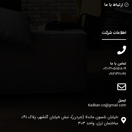
ارتباط با ما
اطلاعات شرکت
تماس با ما
021-22051518-19
09121371097
ایمیل
Kadkan.co@gmail.com
خیابان نلسون ماندلا (جردن)، نبش خیابان گلشهر، پلاک ١٩١،
ساختمان ترژر، واحد ٣٠٣