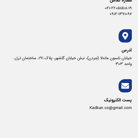
شماره تماس
021-22051518-19
۰۹۱۲-۱۳۷۱۰۹۷
آدرس
خیابان نلسون ماندلا (جردن)، نبش خیابان گلشهر، پلاک ١٩١، ساختمان ترژر،
واحد ٣٠٣
پست الکترونیک
Kadkan.co@gmail.com