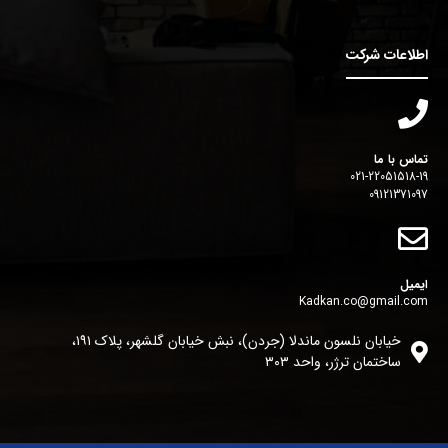
اطلاعات شرکت
تماس با ما
021-22051518-19
09121371097
ایمیل
Kadkan.co@gmail.com
خیابان نلسون ماندلا (جردن)، نبش خیابان گلشهر، پلاک ١٩١،
ساختمان ترژر، واحد ٣٠٣