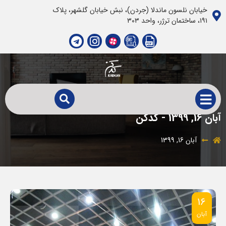
خیابان نلسون ماندلا (جردن)، نبش خیابان گلشهر، پلاک
١٩١، ساختمان ترژر، واحد ٣٠٣
آبان 16, 1399 - کدکن
آبان 16, 1399
۱۶
آبان