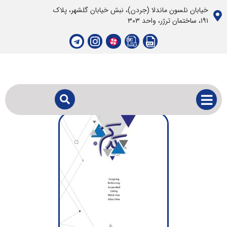
خیابان نلسون ماندلا (جردن)، نبش خیابان گلشهر، پلاک
١٩١، ساختمان ترژر، واحد ٣٠٣